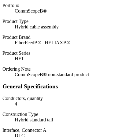
Portfolio
CommScopeВ®
Product Type
Hybrid cable assembly
Product Brand
FiberFeedВ® | HELIAXВ®
Product Series
HFT
Ordering Note
CommScopeВ® non-standard product
General Specifications
Conductors, quantity
4
Construction Type
Hybrid standard tail
Interface, Connector A
DLC