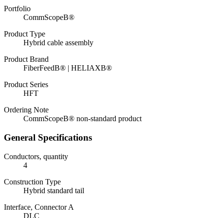
Portfolio
CommScopeВ®
Product Type
Hybrid cable assembly
Product Brand
FiberFeedВ® | HELIAXВ®
Product Series
HFT
Ordering Note
CommScopeВ® non-standard product
General Specifications
Conductors, quantity
4
Construction Type
Hybrid standard tail
Interface, Connector A
DLC