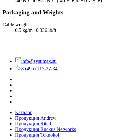
-40 В°C to +75 В°C (-40 В°F to +167 В°F)
Packaging and Weights
Cable weight
0.5 kg/m | 0.336 lb/ft
info@systimax.su
8 (495) 115-27-34
Каталог
Продукция Andrew
Продукция Rittal
Продукция Ruckus Networks
Продукция Teknokol