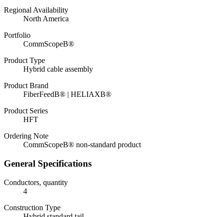
Regional Availability
North America
Portfolio
CommScopeВ®
Product Type
Hybrid cable assembly
Product Brand
FiberFeedВ® | HELIAXВ®
Product Series
HFT
Ordering Note
CommScopeВ® non-standard product
General Specifications
Conductors, quantity
4
Construction Type
Hybrid standard tail