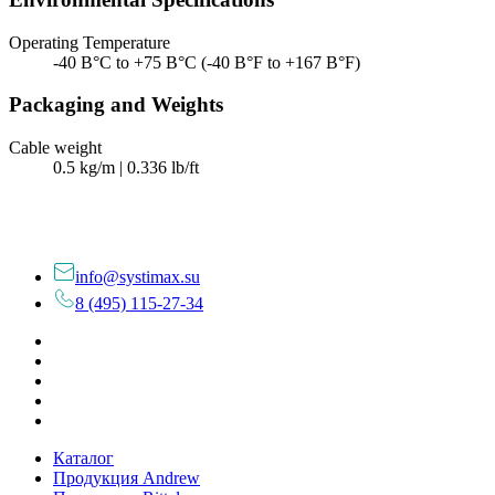
Operating Temperature
-40 В°C to +75 В°C (-40 В°F to +167 В°F)
Packaging and Weights
Cable weight
0.5 kg/m | 0.336 lb/ft
info@systimax.su
8 (495) 115-27-34
Каталог
Продукция Andrew