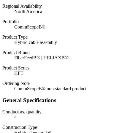
Regional Availability
North America
Portfolio
CommScopeВ®
Product Type
Hybrid cable assembly
Product Brand
FiberFeedВ® | HELIAXВ®
Product Series
HFT
Ordering Note
CommScopeВ® non-standard product
General Specifications
Conductors, quantity
4
Construction Type
Hybrid standard tail