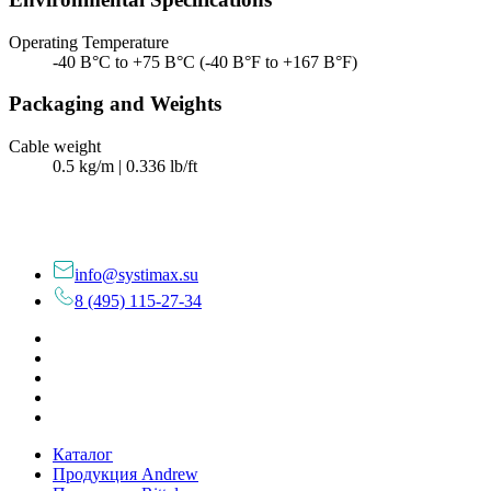
Operating Temperature
-40 В°C to +75 В°C (-40 В°F to +167 В°F)
Packaging and Weights
Cable weight
0.5 kg/m | 0.336 lb/ft
info@systimax.su
8 (495) 115-27-34
Каталог
Продукция Andrew