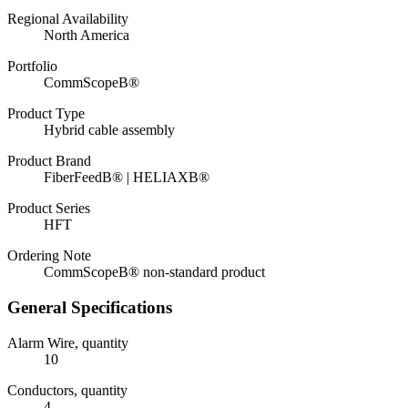
Regional Availability
North America
Portfolio
CommScopeВ®
Product Type
Hybrid cable assembly
Product Brand
FiberFeedВ® | HELIAXВ®
Product Series
HFT
Ordering Note
CommScopeВ® non-standard product
General Specifications
Alarm Wire, quantity
10
Conductors, quantity
4