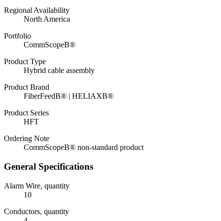
Regional Availability
North America
Portfolio
CommScopeВ®
Product Type
Hybrid cable assembly
Product Brand
FiberFeedВ® | HELIAXВ®
Product Series
HFT
Ordering Note
CommScopeВ® non-standard product
General Specifications
Alarm Wire, quantity
10
Conductors, quantity
4