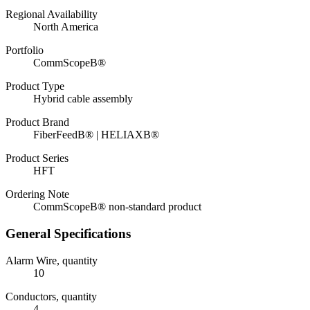
Regional Availability
North America
Portfolio
CommScopeВ®
Product Type
Hybrid cable assembly
Product Brand
FiberFeedВ® | HELIAXВ®
Product Series
HFT
Ordering Note
CommScopeВ® non-standard product
General Specifications
Alarm Wire, quantity
10
Conductors, quantity
4