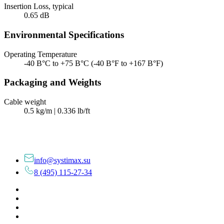
Insertion Loss, typical
0.65 dB
Environmental Specifications
Operating Temperature
-40 В°C to +75 В°C (-40 В°F to +167 В°F)
Packaging and Weights
Cable weight
0.5 kg/m | 0.336 lb/ft
info@systimax.su
8 (495) 115-27-34