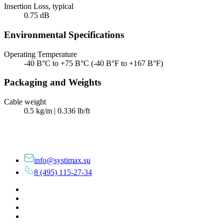
Insertion Loss, typical
0.75 dB
Environmental Specifications
Operating Temperature
-40 В°C to +75 В°C (-40 В°F to +167 В°F)
Packaging and Weights
Cable weight
0.5 kg/m | 0.336 lb/ft
info@systimax.su
8 (495) 115-27-34