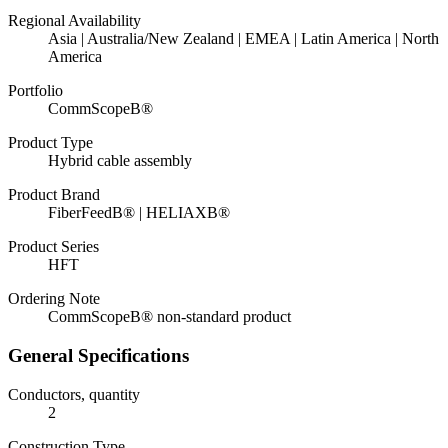
Regional Availability
Asia | Australia/New Zealand | EMEA | Latin America | North
America
Portfolio
CommScopeВ®
Product Type
Hybrid cable assembly
Product Brand
FiberFeedВ® | HELIAXВ®
Product Series
HFT
Ordering Note
CommScopeВ® non-standard product
General Specifications
Conductors, quantity
2
Construction Type