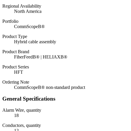
Regional Availability
North America
Portfolio
CommScopeВ®
Product Type
Hybrid cable assembly
Product Brand
FiberFeedВ® | HELIAXВ®
Product Series
HFT
Ordering Note
CommScopeВ® non-standard product
General Specifications
Alarm Wire, quantity
18
Conductors, quantity
12