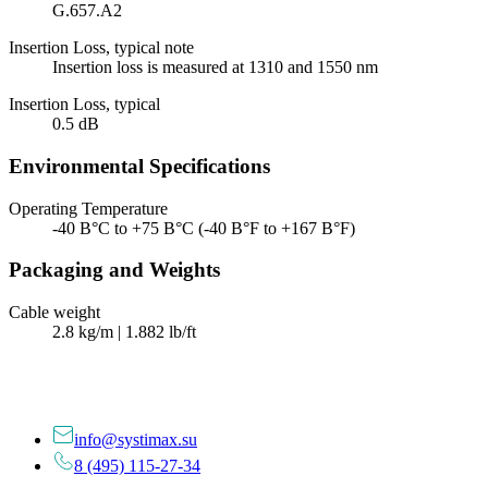
G.657.A2
Insertion Loss, typical note
Insertion loss is measured at 1310 and 1550 nm
Insertion Loss, typical
0.5 dB
Environmental Specifications
Operating Temperature
-40 В°C to +75 В°C (-40 В°F to +167 В°F)
Packaging and Weights
Cable weight
2.8 kg/m | 1.882 lb/ft
info@systimax.su
8 (495) 115-27-34