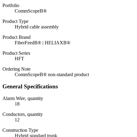
Portfolio
CommScopeВ®
Product Type
Hybrid cable assembly
Product Brand
FiberFeedВ® | HELIAXВ®
Product Series
HFT
Ordering Note
CommScopeВ® non-standard product
General Specifications
Alarm Wire, quantity
18
Conductors, quantity
12
Construction Type
Hybrid standard trunk