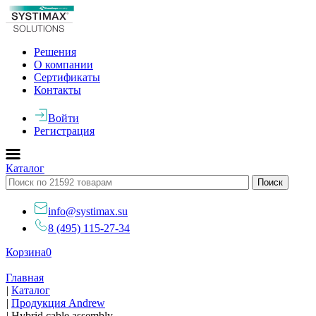
Решения
О компании
Сертификаты
Контакты
Войти
Регистрация
Каталог
info@systimax.su
8 (495) 115-27-34
Корзина
0
Главная
|
Каталог
|
Продукция Andrew
|
Hybrid cable assembly