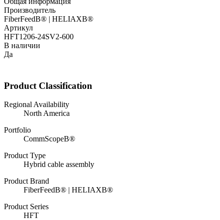
Общая информация
Производитель
FiberFeedВ® | HELIAXВ®
Артикул
HFT1206-24SV2-600
В наличии
Да
Product Classification
Regional Availability
North America
Portfolio
CommScopeВ®
Product Type
Hybrid cable assembly
Product Brand
FiberFeedВ® | HELIAXВ®
Product Series
HFT