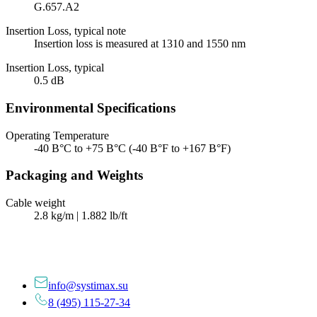
G.657.A2
Insertion Loss, typical note
Insertion loss is measured at 1310 and 1550 nm
Insertion Loss, typical
0.5 dB
Environmental Specifications
Operating Temperature
-40 В°C to +75 В°C (-40 В°F to +167 В°F)
Packaging and Weights
Cable weight
2.8 kg/m | 1.882 lb/ft
info@systimax.su
8 (495) 115-27-34