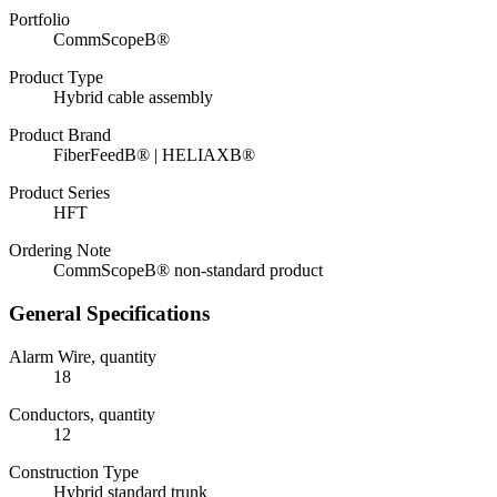
Portfolio
CommScopeВ®
Product Type
Hybrid cable assembly
Product Brand
FiberFeedВ® | HELIAXВ®
Product Series
HFT
Ordering Note
CommScopeВ® non-standard product
General Specifications
Alarm Wire, quantity
18
Conductors, quantity
12
Construction Type
Hybrid standard trunk