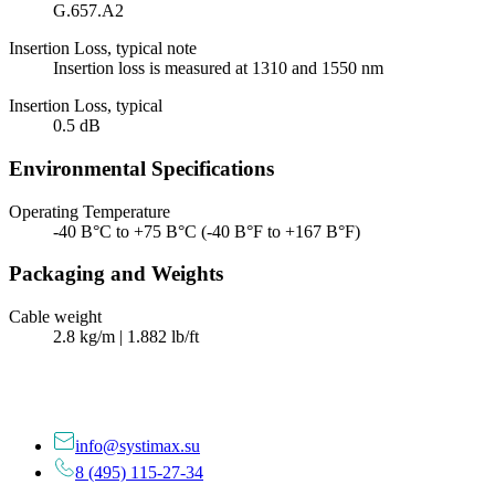
G.657.A2
Insertion Loss, typical note
Insertion loss is measured at 1310 and 1550 nm
Insertion Loss, typical
0.5 dB
Environmental Specifications
Operating Temperature
-40 В°C to +75 В°C (-40 В°F to +167 В°F)
Packaging and Weights
Cable weight
2.8 kg/m | 1.882 lb/ft
info@systimax.su
8 (495) 115-27-34