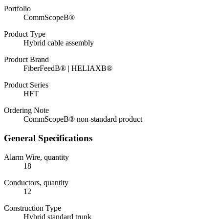
Portfolio
CommScopeВ®
Product Type
Hybrid cable assembly
Product Brand
FiberFeedВ® | HELIAXВ®
Product Series
HFT
Ordering Note
CommScopeВ® non-standard product
General Specifications
Alarm Wire, quantity
18
Conductors, quantity
12
Construction Type
Hybrid standard trunk