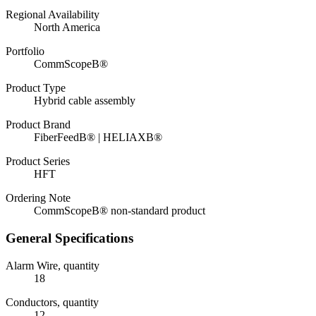
Regional Availability
North America
Portfolio
CommScopeВ®
Product Type
Hybrid cable assembly
Product Brand
FiberFeedВ® | HELIAXВ®
Product Series
HFT
Ordering Note
CommScopeВ® non-standard product
General Specifications
Alarm Wire, quantity
18
Conductors, quantity
12