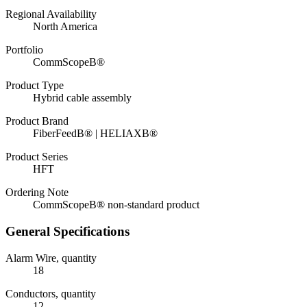
Regional Availability
North America
Portfolio
CommScopeВ®
Product Type
Hybrid cable assembly
Product Brand
FiberFeedВ® | HELIAXВ®
Product Series
HFT
Ordering Note
CommScopeВ® non-standard product
General Specifications
Alarm Wire, quantity
18
Conductors, quantity
12