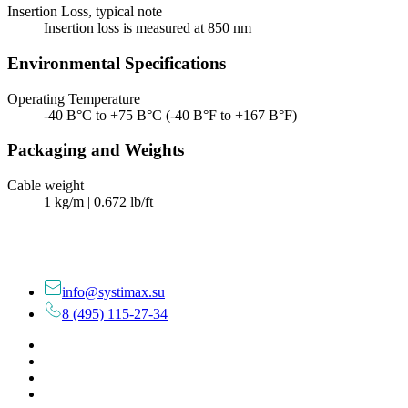
Insertion Loss, typical note
Insertion loss is measured at 850 nm
Environmental Specifications
Operating Temperature
-40 В°C to +75 В°C (-40 В°F to +167 В°F)
Packaging and Weights
Cable weight
1 kg/m | 0.672 lb/ft
info@systimax.su
8 (495) 115-27-34