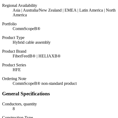
Regional Availability
Asia | Australia/New Zealand | EMEA | Latin America | North
America
Portfolio
CommScopeВ®
Product Type
Hybrid cable assembly
Product Brand
FiberFeedВ® | HELIAXВ®
Product Series
HFE
Ordering Note
CommScopeВ® non-standard product
General Specifications
Conductors, quantity
8
Construction Type