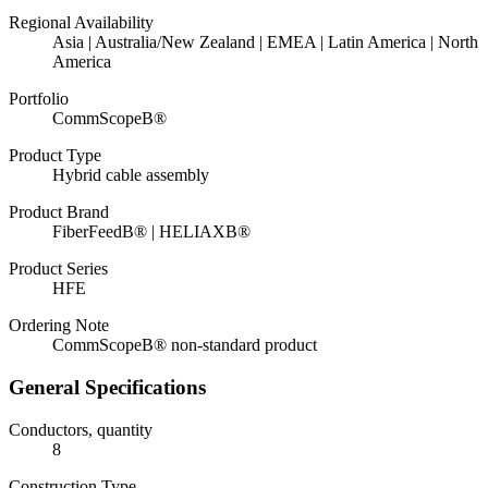
Regional Availability
Asia | Australia/New Zealand | EMEA | Latin America | North
America
Portfolio
CommScopeВ®
Product Type
Hybrid cable assembly
Product Brand
FiberFeedВ® | HELIAXВ®
Product Series
HFE
Ordering Note
CommScopeВ® non-standard product
General Specifications
Conductors, quantity
8
Construction Type