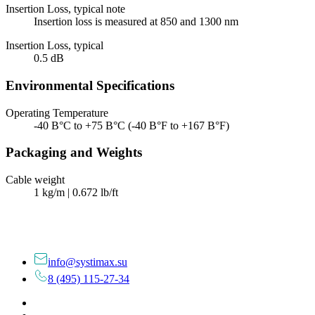
Insertion Loss, typical note
Insertion loss is measured at 850 and 1300 nm
Insertion Loss, typical
0.5 dB
Environmental Specifications
Operating Temperature
-40 В°C to +75 В°C (-40 В°F to +167 В°F)
Packaging and Weights
Cable weight
1 kg/m | 0.672 lb/ft
info@systimax.su
8 (495) 115-27-34