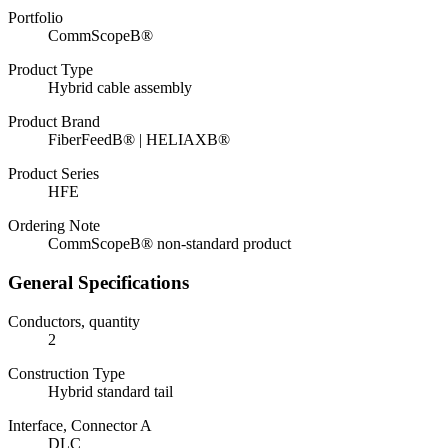
Portfolio
CommScopeВ®
Product Type
Hybrid cable assembly
Product Brand
FiberFeedВ® | HELIAXВ®
Product Series
HFE
Ordering Note
CommScopeВ® non-standard product
General Specifications
Conductors, quantity
2
Construction Type
Hybrid standard tail
Interface, Connector A
DLC