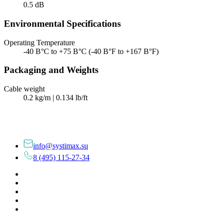
0.5 dB
Environmental Specifications
Operating Temperature
-40 В°C to +75 В°C (-40 В°F to +167 В°F)
Packaging and Weights
Cable weight
0.2 kg/m | 0.134 lb/ft
info@systimax.su
8 (495) 115-27-34