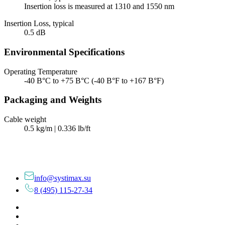
Insertion loss is measured at 1310 and 1550 nm
Insertion Loss, typical
0.5 dB
Environmental Specifications
Operating Temperature
-40 В°C to +75 В°C (-40 В°F to +167 В°F)
Packaging and Weights
Cable weight
0.5 kg/m | 0.336 lb/ft
info@systimax.su
8 (495) 115-27-34