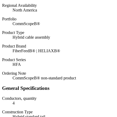
Regional Availability
North America
Portfolio
CommScopeВ®
Product Type
Hybrid cable assembly
Product Brand
FiberFeedВ® | HELIAXВ®
Product Series
HFA
Ordering Note
CommScopeВ® non-standard product
General Specifications
Conductors, quantity
4
Construction Type
Hybrid standard tail