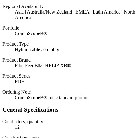
Regional Availability
Asia | Australia/New Zealand | EMEA | Latin America | North
America
Portfolio
CommScopeВ®
Product Type
Hybrid cable assembly
Product Brand
FiberFeedВ® | HELIAXВ®
Product Series
FDH
Ordering Note
CommScopeВ® non-standard product
General Specifications
Conductors, quantity
12
Construction Type