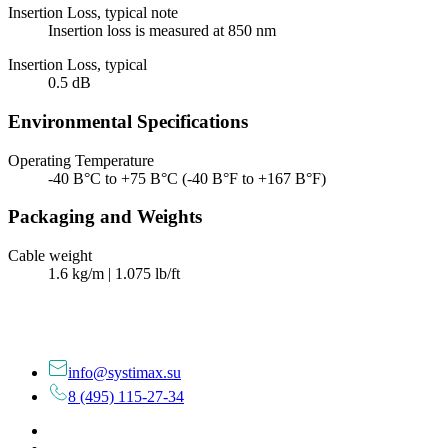
Insertion Loss, typical note
Insertion loss is measured at 850 nm
Insertion Loss, typical
0.5 dB
Environmental Specifications
Operating Temperature
-40 В°C to +75 В°C (-40 В°F to +167 В°F)
Packaging and Weights
Cable weight
1.6 kg/m | 1.075 lb/ft
info@systimax.su
8 (495) 115-27-34