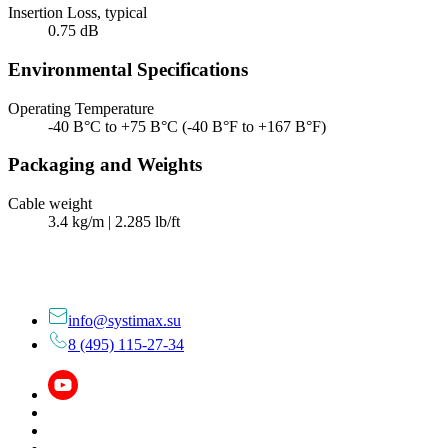
Insertion Loss, typical
0.75 dB
Environmental Specifications
Operating Temperature
-40 В°C to +75 В°C (-40 В°F to +167 В°F)
Packaging and Weights
Cable weight
3.4 kg/m | 2.285 lb/ft
info@systimax.su
8 (495) 115-27-34